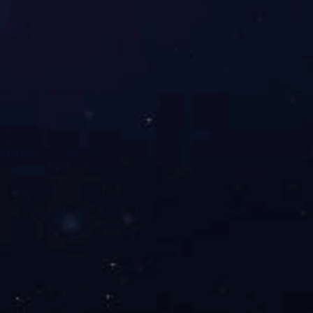
联系方式
留言应用名称：
客户留言
描述：
*
留言内容：
姓名：
性别：
男
女
手机：
电话：
传真：
邮箱：
地址：