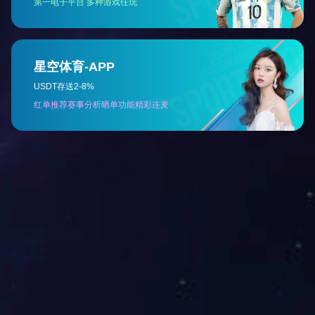
联系方式
福建省龙岩市新罗区东肖镇龙腾南路14号珠江大厦7层701室
0597-2336139
382955834@qq.com
WEBSITE QR CODE
网站二维码
扫一扫进入网站
微信公众号
扫一扫关注微信公众号
ONLINE MESSAGE