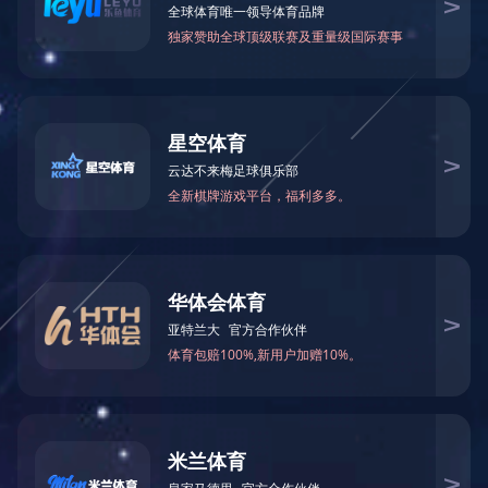
电力工程业绩
水利工程业绩
开云网页版登录入口-开云（中国） 业绩
业绩展示
新闻中心

新闻中心
公司新闻
业内动态
联系我们

联系我们
联系方式
客户留言