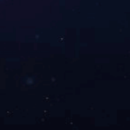
留言应用名称：
客户留言
描述：
*
留言内容：
姓名：
性别：
男
女
手机：
电话：
传真：
邮箱：
地址：
邮编：