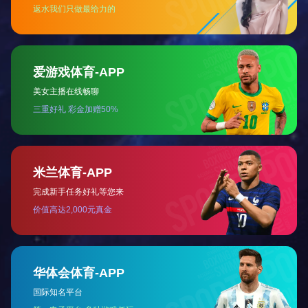
/
企业荣誉
/
荣誉
荣誉
工程描述
参数
扫二维码用手机看
未找到相应参数组，请于后台属性模板中添加
上一个
2016-2017龙岩上守合同重信用企业
下一个
荣誉
CONTACT INFORMATION
联系方式