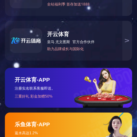
市政工程业绩
公路工程业绩
电力工程业绩
水利工程业
绩
开云网页版登录入口-开云（中国） 业绩
业绩展示
新闻中心

公司新闻
业内动态
联系我们

联系方式
客户留言

市政工程
公路工程
开云网页版登录入口-开云（中国）
当前位置：
首页
/
荣誉资质