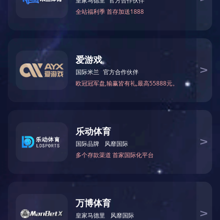
首页
公司简介
荣誉资质
企业资质
企业专利
企业荣誉
企业业绩
市政工程业绩
公路工程业绩
电力工程业绩
水利工程业
绩
开云网页版登录入口-开云（中国） 业绩
业绩展示
新闻中心
公司新闻
业内动态
联系我们
联系方式
客户留言

首页
公司简介
荣誉资质

企业资质
企业专利
企业荣誉
企业业绩
