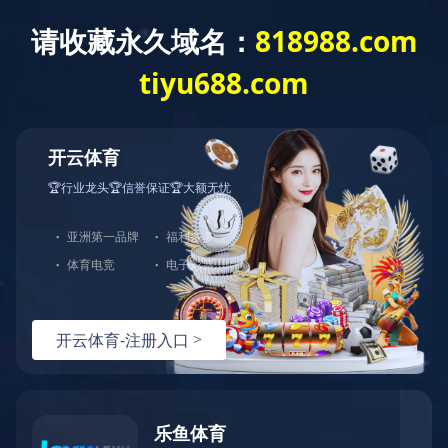
首页
公司简介
荣誉资质

荣誉资质
企业资质
企业专利
企业荣誉
企业业绩

企业业绩
市政工程业绩
公路工程业绩