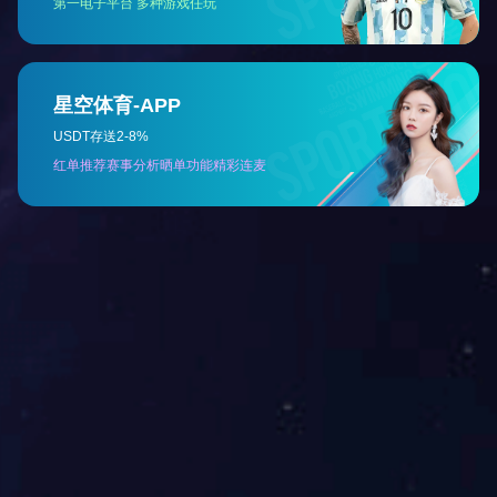
福建省龙岩市新罗区东肖镇龙腾南路14号珠江大厦7层701室
0597-2336139
382955834@qq.com
WEBSITE QR CODE
网站二维码
扫一扫进入网站
微信公众号
扫一扫关注微信公众号
ONLINE MESSAGE
联系方式