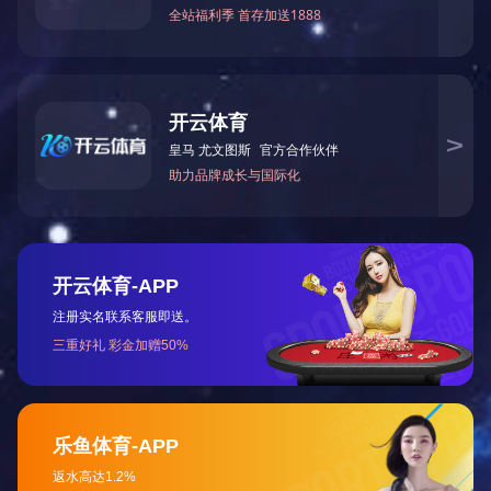
市政工程业绩
公路工程业绩
电力工程业绩
水利工程业
绩
开云网页版登录入口-开云（中国） 业绩
业绩展示
新闻中心

公司新闻
业内动态
联系我们

联系方式
客户留言

市政工程
公路工程
开云网页版登录入口-开云（中国）
当前位置：
首页
/
荣誉资质